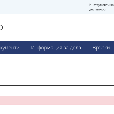
Инструменти за
достъпност
О
кументи
Информация за дела
Връзки