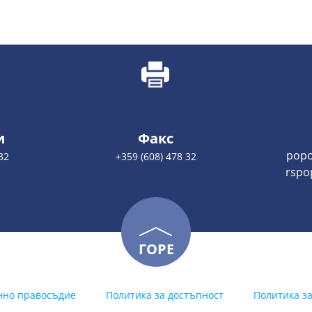
и
Факс
popo
32
+359 (608) 478 32
rspo
ГОРЕ
нно правосъдие
Политика за достъпност
Политика з