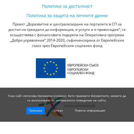
Политика за достъпност
Политика за защита на личните данни
Проект „Доразвитие и централизиране на порталите в СП за
достъп на граждани до информация, е-услуги и е-правосъдие“, се
осъществява с финансовата подкрепа на Оперативна програма
„Добро управление“ 2014-2020, съфинансирана от Европейския
съюз чрез Европейския социален фонд
Този сайт използва бисквитки (cookies). Като приемете бисквитките, можете да
се възползвате от оптималното поведение на сайта.
Приемам
Отказ
Повече информация
© 2026 Висш Съдебен Съвет - Република България