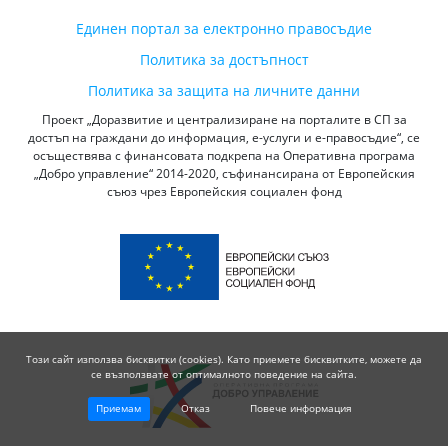
Единен портал за електронно правосъдие
Политика за достъпност
Политика за защита на личните данни
Проект „Доразвитие и централизиране на порталите в СП за
достъп на граждани до информация, е-услуги и е-правосъдие“, се
осъществява с финансовата подкрепа на Оперативна програма
„Добро управление“ 2014-2020, съфинансирана от Европейския
съюз чрез Европейския социален фонд
Този сайт използва бисквитки (cookies). Като приемете бисквитките, можете да
се възползвате от оптималното поведение на сайта.
Приемам
Отказ
Повече информация