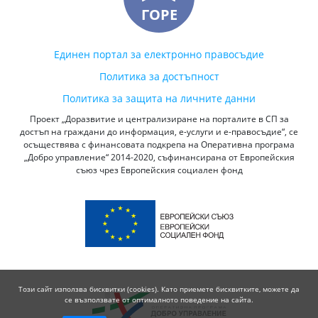
ГОРЕ
Единен портал за електронно правосъдие
Политика за достъпност
Политика за защита на личните данни
Проект „Доразвитие и централизиране на порталите в СП за
достъп на граждани до информация, е-услуги и е-правосъдие“, се
осъществява с финансовата подкрепа на Оперативна програма
„Добро управление“ 2014-2020, съфинансирана от Европейския
съюз чрез Европейския социален фонд
Този сайт използва бисквитки (cookies). Като приемете бисквитките, можете да
се възползвате от оптималното поведение на сайта.