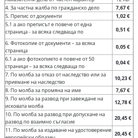
4. За частна жалба по гражданско дело
7,67 €
5. Препис от документи
1,02 €
5.1 а ако преписът е повече от една
0,51 €
страница - за всяка следваща по
6. Фотокопие от документи – за всяка
0,05 €
страница
6.1 а ако фотокопието е повече от 50
0,04 €
страници – за всяка следваща по
7. По молба за отказ от наследство или за
10,23 €
приемане на наследство
8. По молба за промяна на име
7,67 €
9. По молба за развод при завеждане на
12,78 €
исковата молба
10. По молба за развод при допускане на
20,45 €
развод по взаимно съгласие
11. По молба за издаване на удостоверение
20,45 €
европейски образец