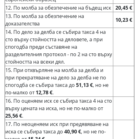
12. По молба за обезпечение на бъдещ иск
20,45 €
13. По молба за обезпечение на
10,23 €
доказателства
14. По дело за делба се събира такса 4 на
сто върху стойността на дяловете, а при
спогодба преди съставяне на
разделителния протокол - по 2 на сто върху
стойността на всеки дял.
15. При отхвърляне на молба за делба и
при прекратяване на дело за делба не по
спогодба се събира такса до
51,13 €
, но не
по-малко от
12,78 €
.
16. По оценяем иск се събира такса 4 на сто
върху цената на иска, но не по-малко от
25,56 €
.
17. По неоценяем иск при предявяване на
иска се събира такса до
40,90 €
, но не по-