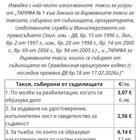
Извадка с най-често използваните такси за услуги
от „ТАРИФА № 1 към Закона за държавните такси за
таксите, събирани от съдилищата, прокуратурата,
следствените служби и Министерството на
правосъдието (Загл. изм. - ДВ, бр. 15 от 1996 г., доп.,
бр. 2 от 1997 г., изм., бр. 20 от 1998 г., бр. 14 от 2000
г., бр. 69 от 2004 г., бр. 94 от 2005 г.) „ и „ТАРИФА за
държавните такси, които се събират от
съдилищата по Гражданския процесуален кодекс (с
последна промяна ДВ бр.18 от 17.02.2026г.)“
Такси, събирани от съдилищата
€
/лв.
1. По молби за реабилитация, когато се
3,07 €
образува дело
6 лв.
2. За издаване на удостоверение,
изпълнителен лист и свидетелство за
2,56 €
съдимост
3. За тъжби, по които се образуват
6,14 €
наказателни дела от частен характер
12 лв.