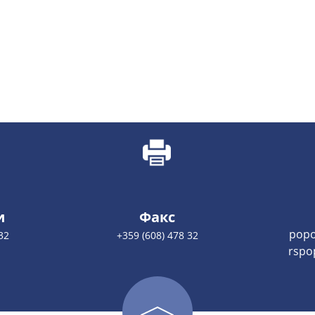
и
Факс
popo
32
+359 (608) 478 32
rspo