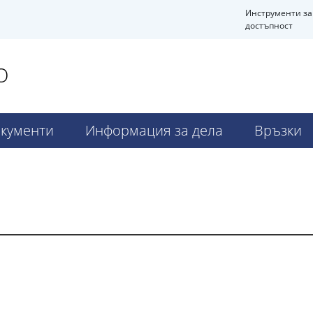
Инструменти за
достъпност
О
кументи
Информация за дела
Връзки