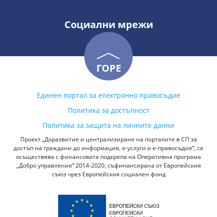
Социални мрежи
ГОРЕ
Единен портал за електронно правосъдие
Политика за достъпност
Политика за защита на личните данни
Проект „Доразвитие и централизиране на порталите в СП за
достъп на граждани до информация, е-услуги и е-правосъдие“, се
осъществява с финансовата подкрепа на Оперативна програма
„Добро управление“ 2014-2020, съфинансирана от Европейския
съюз чрез Европейския социален фонд