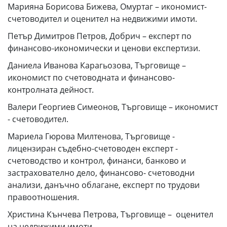
Марияна Борисова Бижева, Омуртаг – икономист-
счетоводител и оценител на недвижими имоти.
Петър Димитров Петров, Добрич – експерт по
финансово-икономически и ценови експертизи.
Даниела Иванова Карагьозова, Търговище –
икономист по счетоводната и финансово-
контролната дейност.
Валери Георгиев Симеонов, Търговище – икономист
- счетоводител.
Мариела Гюрова Милтенова, Търговище -
лицензиран съдебно-счетоводен експерт -
счетоводство и контрол, финанси, банково и
застрахователно дело, финансово- счетоводни
анализи, данъчно облагане, експерт по трудови
правоотношения.
Христина Кънчева Петрова, Търговище – оценител
на недвижими имоти.