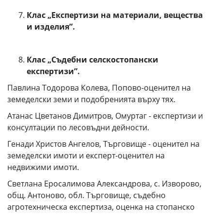
Клас „Експертизи на материали, вещества
и изделия”.
Клас „Съдебни селскостопански
експертизи”.
Павлина Тодорова Колева, Попово-оценител на
земеделски земи и подобренията върху тях.
Атанас Цветанов Димитров, Омуртаг - експертизи и
консултации по лесовъдни дейности.
Генади Христов Ангелов, Търговище - оценител на
земеделски имоти и експерт-оценител на
недвижими имоти.
Светлана Еросалимова Александрова, с. Изворово,
общ. Антоново, обл. Търговище, съдебно
агротехническа експертиза, оценка на стопанско