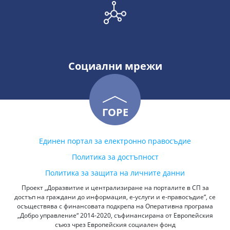
Социални мрежи
ГОРЕ
Единен портал за електронно правосъдие
Политика за достъпност
Политика за защита на личните данни
Проект „Доразвитие и централизиране на порталите в СП за
достъп на граждани до информация, е-услуги и е-правосъдие“, се
осъществява с финансовата подкрепа на Оперативна програма
„Добро управление“ 2014-2020, съфинансирана от Европейския
съюз чрез Европейския социален фонд