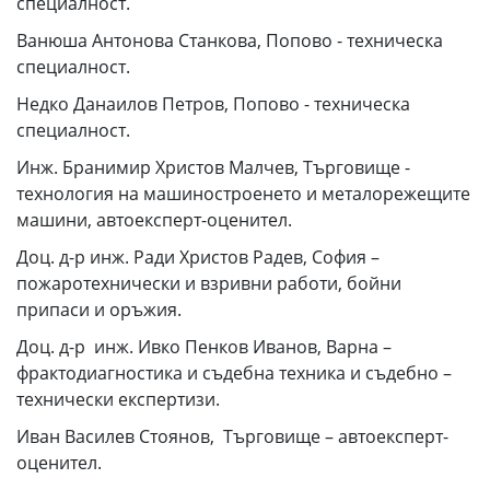
специалност.
Ванюша Антонова Станкова, Попово - техническа
специалност.
Недко Данаилов Петров, Попово - техническа
специалност.
Инж. Бранимир Христов Малчев, Търговище -
технология на машиностроенето и металорежещите
машини, автоексперт-оценител.
Доц. д-р инж. Ради Христов Радев, София –
пожаротехнически и взривни работи, бойни
припаси и оръжия.
Доц. д-р инж. Ивко Пенков Иванов, Варна –
фрактодиагностика и съдебна техника и съдебно –
технически експертизи.
Иван Василев Стоянов, Търговище – автоексперт-
оценител.