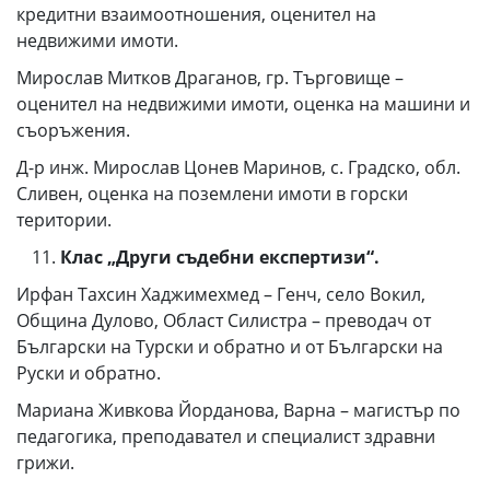
кредитни взаимоотношения, оценител на
недвижими имоти.
Мирослав Митков Драганов, гр. Търговище –
оценител на недвижими имоти, оценка на машини и
съоръжения.
Д-р инж. Мирослав Цонев Маринов, с. Градско, обл.
Сливен, оценка на поземлени имоти в горски
територии.
Клас „Други съдебни експертизи“.
Ирфан Тахсин Хаджимехмед – Генч, село Вокил,
Община Дулово, Област Силистра – преводач от
Български на Турски и обратно и от Български на
Руски и обратно.
Мариана Живкова Йорданова, Варна – магистър по
педагогика, преподавател и специалист здравни
грижи.