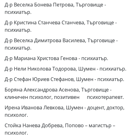
Д-р Веселка Бонева Петрова, Търговище -
психиатър.
Д-р Кристина Станчева Станчева, Търговище -
психиатър.
Д-р Веселка Димитрова Василева, Търговище -
психиатър.
Д-р Мариана Христова Генова - психиатър.
Д-р Нели Николова Тодорова, Шумен - психиатър.
Д-р Стефан Юриев Стефанов, Шумен - психиатър.
Боряна Александрова Асенова, Търговище -
клиничен психолог, позитивен психотерапевт.
Ирена Иванова Левкова, Шумен - доцент, доктор,
психолог.
Стойка Нанева Добрева, Попово – магистър –
психолог.