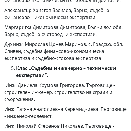
финансово-икономически и счетоводни дейности.
Александър Христов Василев, Варна, съдебно
финансово – икономически експертизи.
Маргаритка Димитрова Димитрова, Вълчи дол обл.
Варна, съдебно счетоводни експертизи.
Д-р инж. Мирослав Цонев Маринов, с. Градско, обл.
Сливен, съдебна финансово-икономическа
експертиза и съдебно-стокова експертиза
Клас „Съдебни инженерно – те
хнически
експертизи”.
Инж. Даниела Крумова Григорова, Търговище -
строителен инженер, строителство на сгради и
съоръжения.
Инж. Татяна Анатолиевна Керемидчиева, Търговище
- инженер-геодезист.
Инж. Николай Стефанов Николаев, Търговище -