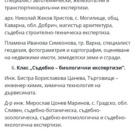
специалист автотехнически, железопътни и
транспортнооценъчни експертизи.
арх. Николай Жеков Христов, с. Могилище, общ.
Каварна, обл. Добрич, магистър архитектура,
съдебна строително-техническа експертиза.
Пламена Иванова Симеонова, гр. Варна, специалист
геодезия, фотограметрия и картография, оценяване
на недвижими имоти, земеделски земи и сгради.
Клас „Съдебно – биологични експертизи”.
Инж. Бистра Бориславова Цанева, Търговище –
инженер-химик, химична технология на
дървесината.
Д-р инж. Мирослав Цонев Маринов, с. Градско, обл.
Сливен, съдебно-ботаническа, съдебно-
зоологическа, съдебно-ентомологична и съдебно-
екологична експертизи.